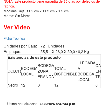
NOTA: Este producto tiene garantía de 30 días por defectos de
fábrica.
Medidas Caja: 11.2 cm x 11.2 cm x 1.5 cm.
Marca: Sin Marca
Ver Video
Ficha Técnica
Unidades por Caja:
72 Unidades
Empaque:
35,5 X 26,0 X 30,0 / 6,2 Kg
Existencias de este producto
LLEGADA
BODEGA
CANTI
BODEGA
TOTAL
A
COLOR
ZONA
EN
LOCAL
DISPONIBLE
BODEGA
FRANCA
TRÁNS
LOCAL
Negro
12
0
12
0
Ultima actualización:
7/08/2026 4:37:33 p.m.