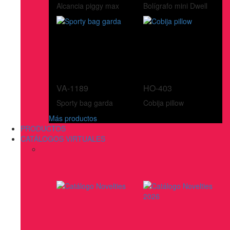
Alcancia piggy max
Bolígrafo mini Dwell
VA-1189
HO-403
Sporty bag garda
Cobija pillow
Más productos
PRODUCTOS
CATÁLOGOS VIRTUALES