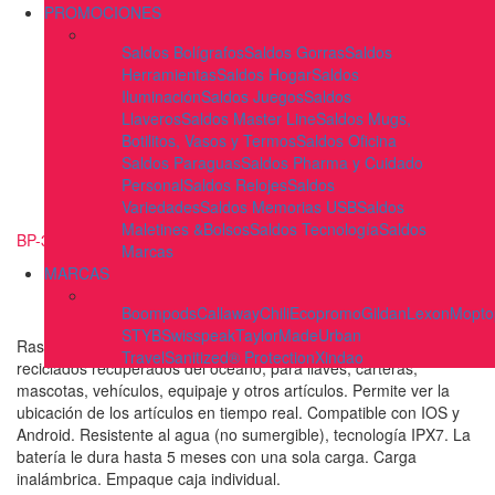
PROMOCIONES
Saldos Bolígrafos
Saldos Gorras
Saldos
Herramientas
Saldos Hogar
Saldos
Iluminación
Saldos Juegos
Saldos
Llaveros
Saldos Master Line
Saldos Mugs,
Botilitos, Vasos y Termos
Saldos Oficina
Saldos Paraguas
Saldos Pharma y Cuidado
Personal
Saldos Relojes
Saldos
Variedades
Saldos Memorias USB
Saldos
Maletines &Bolsos
Saldos Tecnología
Saldos
BP-30
Marcas
MARCAS
Boompods
Callaway
Chili
Ecopromo
Gildan
Lexon
Mopto
STYB
Swisspeak
TaylorMade
Urban
Rastreador universal plástico Bluetooth, hecho de residuos
Travel
Sanitized® Protection
Xindao
reciclados recuperados del océano, para llaves, carteras,
mascotas, vehículos, equipaje y otros artículos. Permite ver la
ubicación de los artículos en tiempo real. Compatible con IOS y
Android. Resistente al agua (no sumergible), tecnología IPX7. La
batería le dura hasta 5 meses con una sola carga. Carga
inalámbrica. Empaque caja individual.