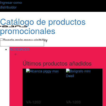
Ingresar como
distribuidor
Catálogo de productos
promocionales
Toggle main menu visibility
NOVEDADES
Últimos productos añadidos
VA-1203
VA-1203