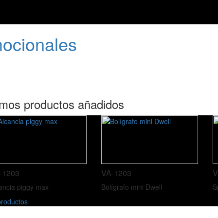
mocionales
imos productos añadidos
-1203
VA-1203
V
ancia piggy max
Bolígrafo mini Dwell
S
roductos