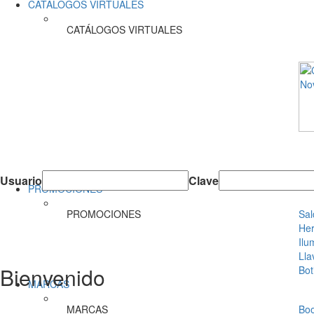
CATÁLOGOS VIRTUALES
CATÁLOGOS VIRTUALES
Usuario
Clave
PROMOCIONES
PROMOCIONES
Sal
Her
Ilu
Lla
Bienvenido
Bot
MARCAS
MARCAS
Bo