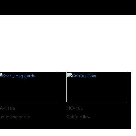
A-1189
HO-403
porty bag garda
Cobija pillow