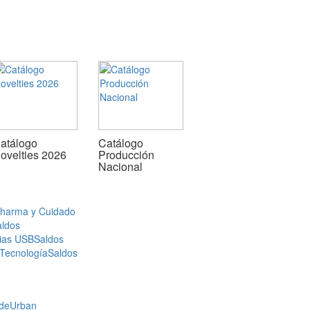
atálogo
Catálogo
ovelties 2026
Producción
Nacional
Pharma y Cuidado
aldos
ias USB
Saldos
 Tecnología
Saldos
de
Urban