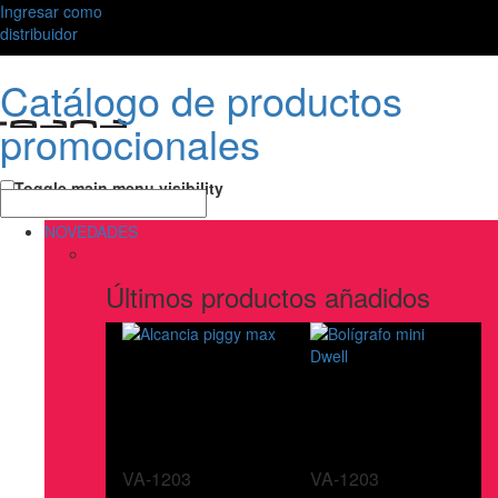
Ingresar como
distribuidor
Catálogo de productos
promocionales
Toggle main menu visibility
NOVEDADES
Últimos productos añadidos
VA-1203
VA-1203