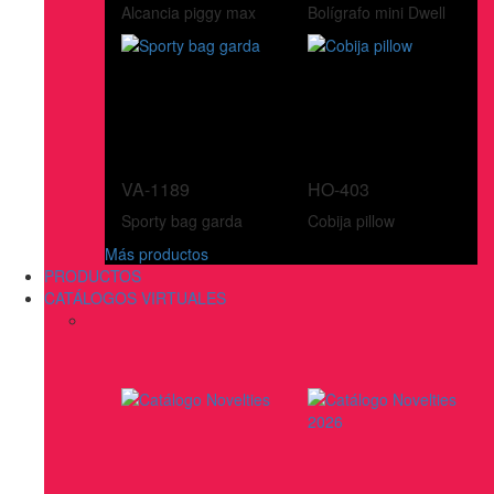
Alcancia piggy max
Bolígrafo mini Dwell
VA-1189
HO-403
Sporty bag garda
Cobija pillow
Más productos
PRODUCTOS
CATÁLOGOS VIRTUALES