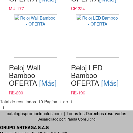
MU-177
CP-224
Reloj Wall
Reloj LED
Bamboo -
Bamboo -
OFERTA
[Más]
OFERTA
[Más]
RE-200
RE-196
Total de resultados
10
Pagina
1
de
1
1
catalogospromocionales.com | Todos los Derechos reservados
Desarrollado por:
Panda Consulting
GRUPO ARTEAGA S.A.S