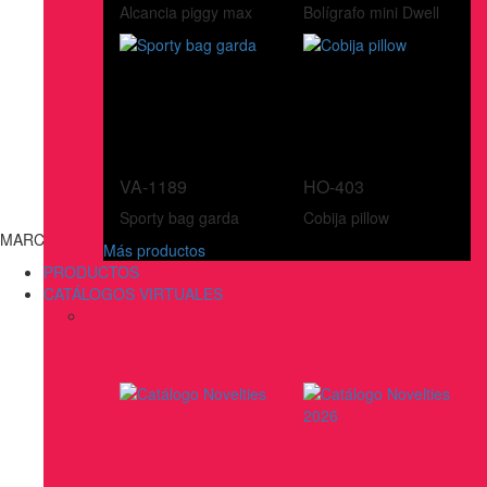
Alcancia piggy max
Bolígrafo mini Dwell
VA-1189
HO-403
Sporty bag garda
Cobija pillow
MARCAS
Más productos
PRODUCTOS
CATÁLOGOS VIRTUALES