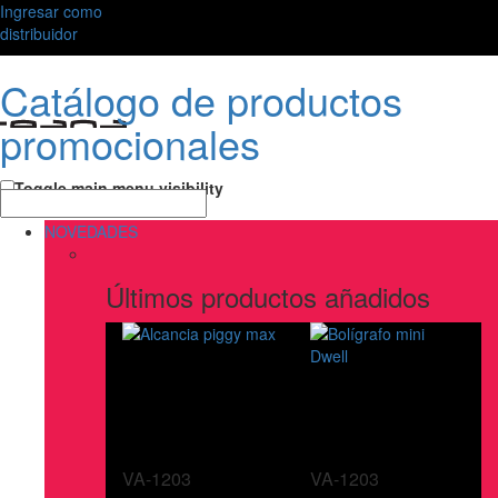
Ingresar como
distribuidor
Catálogo de productos
promocionales
Toggle main menu visibility
NOVEDADES
Últimos productos añadidos
VA-1203
VA-1203