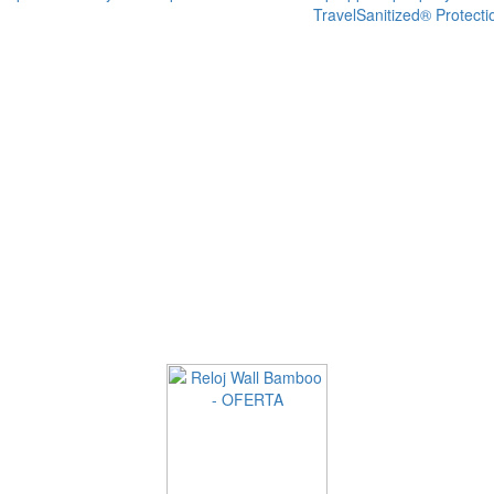
Travel
Sanitized® Protecti