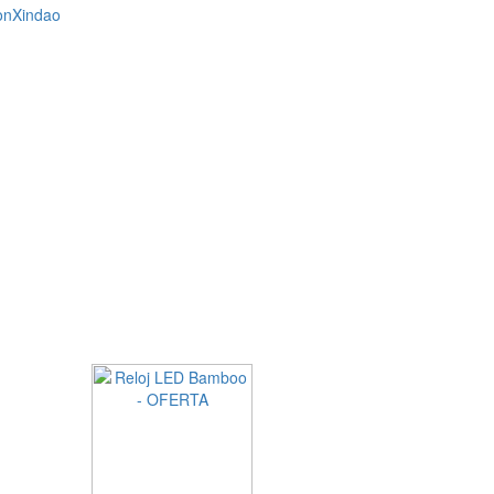
on
Xindao