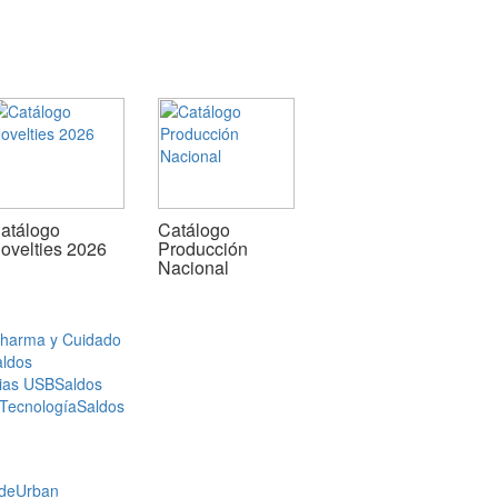
atálogo
Catálogo
ovelties 2026
Producción
Nacional
Pharma y Cuidado
aldos
ias USB
Saldos
 Tecnología
Saldos
de
Urban