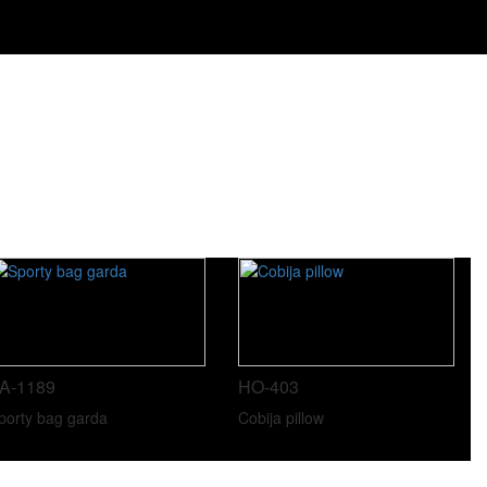
A-1189
HO-403
porty bag garda
Cobija pillow