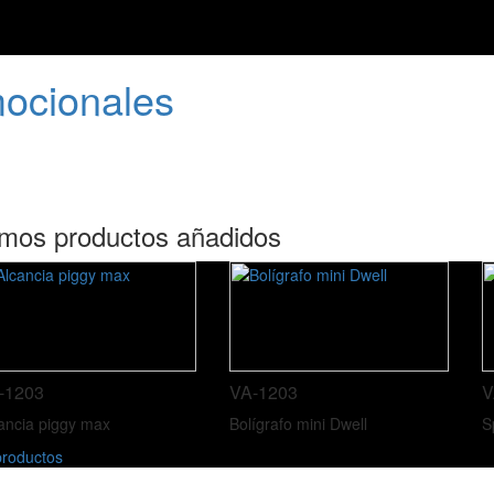
mocionales
imos productos añadidos
-1203
VA-1203
V
ancia piggy max
Bolígrafo mini Dwell
S
roductos