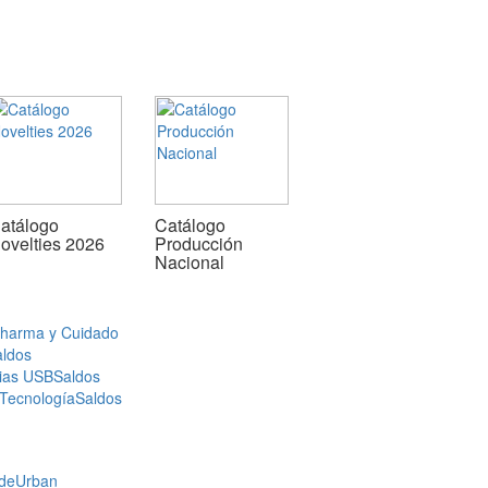
atálogo
Catálogo
ovelties 2026
Producción
Nacional
Pharma y Cuidado
aldos
ias USB
Saldos
 Tecnología
Saldos
de
Urban