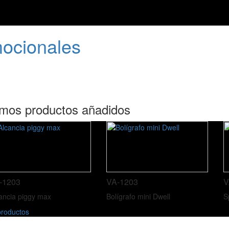
mocionales
imos productos añadidos
-1203
VA-1203
V
ancia piggy max
Bolígrafo mini Dwell
S
roductos