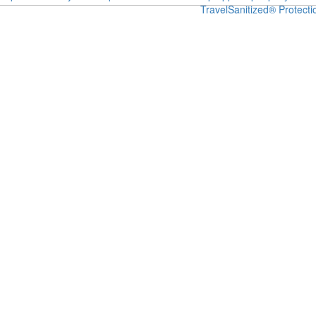
Travel
Sanitized® Protecti