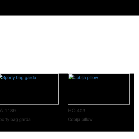
A-1189
HO-403
porty bag garda
Cobija pillow