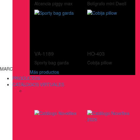
Alcancia piggy max
Bolígrafo mini Dwell
VA-1189
HO-403
Sporty bag garda
Cobija pillow
MARCAS
Más productos
PRODUCTOS
CATÁLOGOS VIRTUALES