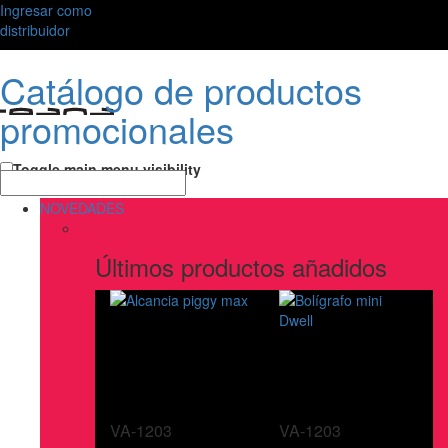
Ingresar como
distribuidor
Catálogo de productos
promocionales
Toggle main menu visibility
NOVEDADES
Últimos productos añadidos
VA-1203
VA-1203