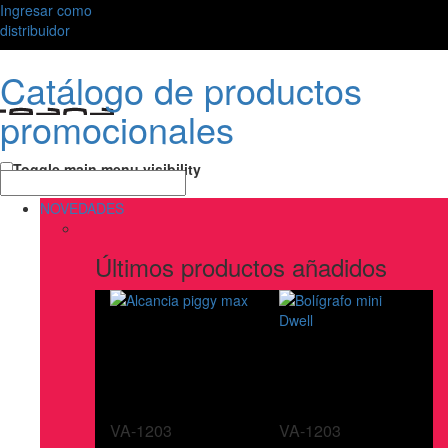
Ingresar como
distribuidor
Catálogo de productos
promocionales
Toggle main menu visibility
NOVEDADES
Últimos productos añadidos
VA-1203
VA-1203