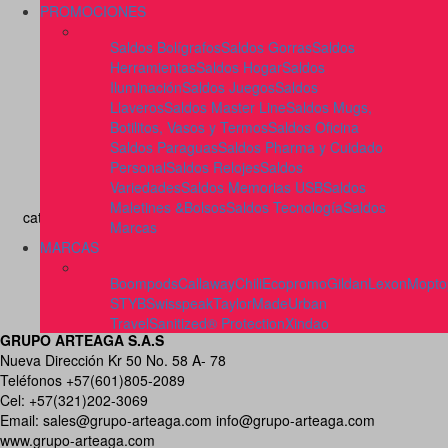
PROMOCIONES
Saldos Bolígrafos
Saldos Gorras
Saldos
Herramientas
Saldos Hogar
Saldos
Iluminación
Saldos Juegos
Saldos
Llaveros
Saldos Master Line
Saldos Mugs,
Botilitos, Vasos y Termos
Saldos Oficina
Saldos Paraguas
Saldos Pharma y Cuidado
Personal
Saldos Relojes
Saldos
Variedades
Saldos Memorias USB
Saldos
Maletines &Bolsos
Saldos Tecnología
Saldos
catalogospromocionales.com | Todos los Derechos reservados
Marcas
MARCAS
Boompods
Callaway
Chili
Ecopromo
Gildan
Lexon
Mopto
STYB
Swisspeak
TaylorMade
Urban
Desarrollado por:
Panda Consulting
Travel
Sanitized® Protection
Xindao
GRUPO ARTEAGA S.A.S
Nueva Dirección Kr 50 No. 58 A- 78
Teléfonos +57(601)805-2089
Cel: +57(321)202-3069
Email:
sales@grupo-arteaga.com
info@grupo-arteaga.com
www.grupo-arteaga.com