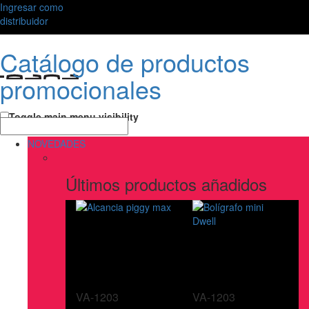
Ingresar como
distribuidor
Catálogo de productos
promocionales
Toggle main menu visibility
NOVEDADES
Últimos productos añadidos
VA-1203
VA-1203