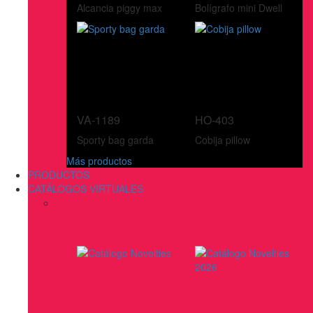
Alcancia piggy max
Bolígrafo mini Dwell
VA-1189
HO-403
Sporty bag garda
Cobija pillow
Más productos
PRODUCTOS
CATÁLOGOS VIRTUALES