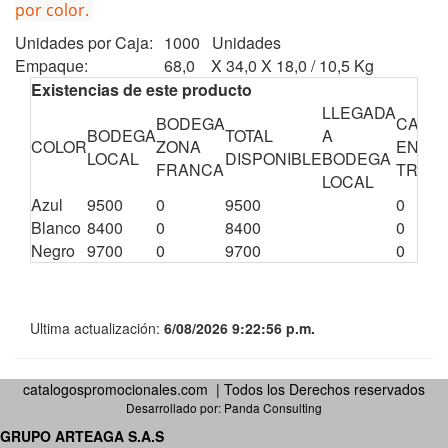
por color.
Unidades por Caja:
1000 Unidades
Empaque:
68,0 X 34,0 X 18,0 / 10,5 Kg
Existencias de este producto
LLEGADA
BODEGA
CANTI
BODEGA
TOTAL
A
COLOR
ZONA
EN
LOCAL
DISPONIBLE
BODEGA
FRANCA
TRÁNS
LOCAL
Azul
9500
0
9500
0
Blanco
8400
0
8400
0
Negro
9700
0
9700
0
Ultima actualización:
6/08/2026 9:22:56 p.m.
catalogospromocionales.com | Todos los Derechos reservados
Desarrollado por:
Panda Consulting
GRUPO ARTEAGA S.A.S