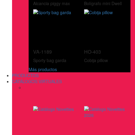
Alcancia piggy max
Bolígrafo mini Dwell
VA-1189
HO-403
Sporty bag garda
Cobija pillow
Más productos
PRODUCTOS
CATÁLOGOS VIRTUALES