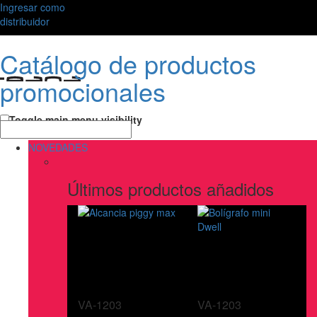
Ingresar como
distribuidor
Catálogo de productos
promocionales
Toggle main menu visibility
NOVEDADES
Últimos productos añadidos
VA-1203
VA-1203