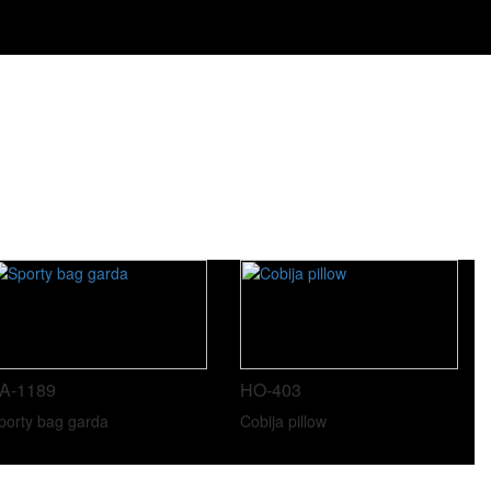
A-1189
HO-403
porty bag garda
Cobija pillow