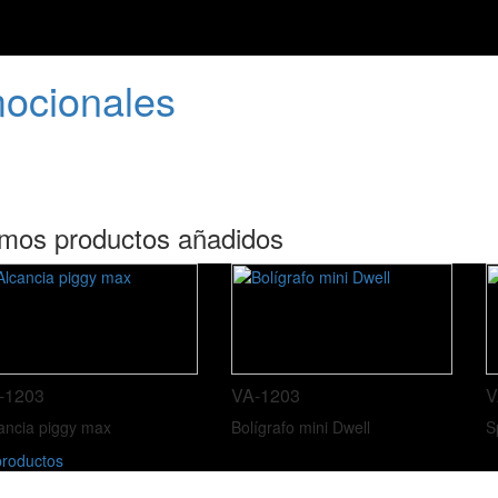
mocionales
imos productos añadidos
-1203
VA-1203
V
ancia piggy max
Bolígrafo mini Dwell
S
roductos