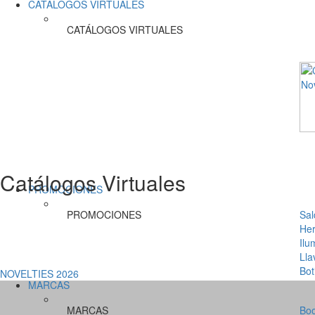
CATÁLOGOS VIRTUALES
CATÁLOGOS VIRTUALES
Catálogos Virtuales
PROMOCIONES
PROMOCIONES
Sal
Her
Ilu
Lla
Bot
NOVELTIES 2026
MARCAS
MARCAS
Bo