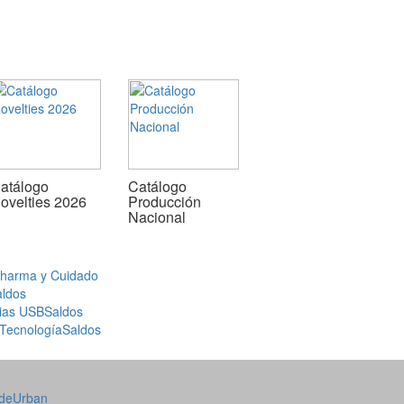
atálogo
Catálogo
ovelties 2026
Producción
Nacional
Pharma y Cuidado
aldos
ias USB
Saldos
 Tecnología
Saldos
de
Urban