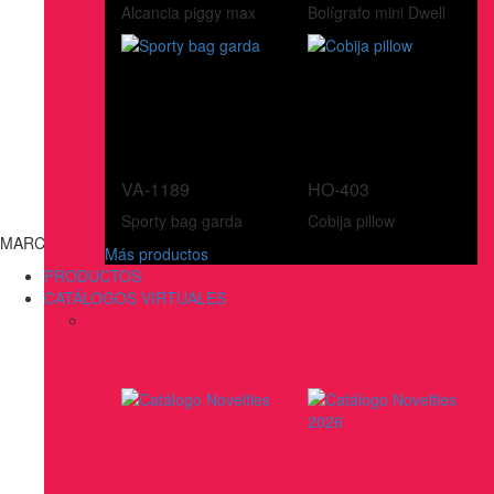
Alcancia piggy max
Bolígrafo mini Dwell
VA-1189
HO-403
Sporty bag garda
Cobija pillow
MARCAS
Más productos
PRODUCTOS
CATÁLOGOS VIRTUALES