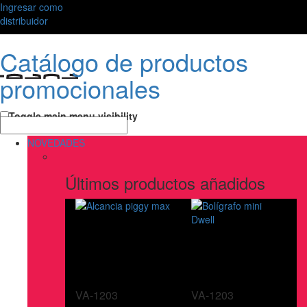
Ingresar como
distribuidor
Catálogo de productos
promocionales
Toggle main menu visibility
NOVEDADES
Últimos productos añadidos
VA-1203
VA-1203