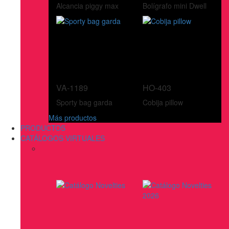
Alcancia piggy max
Bolígrafo mini Dwell
VA-1189
HO-403
Sporty bag garda
Cobija pillow
Más productos
PRODUCTOS
CATÁLOGOS VIRTUALES