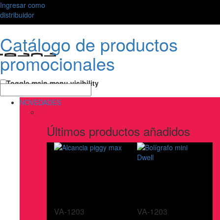
Ingresar como
distribuidor
Catálogo de productos
promocionales
Toggle main menu visibility
NOVEDADES
Últimos productos añadidos
VA-1203
VA-1203