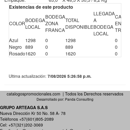
Existencias de este producto
LLEGADA
BODEGA
CANTI
BODEGA
TOTAL
A
COLOR
ZONA
EN
LOCAL
DISPONIBLE
BODEGA
FRANCA
TRÁNS
LOCAL
Azul
1298
0
1298
0
Negro
889
0
889
0
Rosado
1620
0
1620
0
Ultima actualización:
7/08/2026 5:26:58 p.m.
catalogospromocionales.com | Todos los Derechos reservados
Desarrollado por:
Panda Consulting
GRUPO ARTEAGA S.A.S
Nueva Dirección Kr 50 No. 58 A- 78
Teléfonos +57(601)805-2089
Cel: +57(321)202-3069