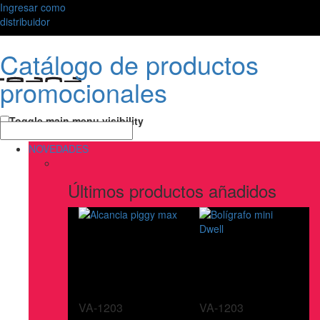
Ingresar como
distribuidor
Catálogo de productos
promocionales
Toggle main menu visibility
NOVEDADES
Últimos productos añadidos
VA-1203
VA-1203