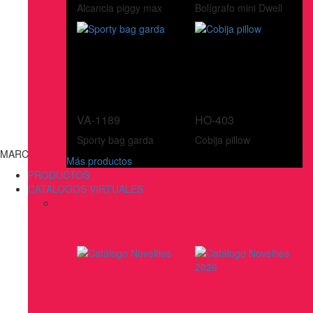
Alcancia piggy max
Bolígrafo mini Dwell
VA-1189
HO-403
Sporty bag garda
Cobija pillow
MARCAS
Más productos
PRODUCTOS
CATÁLOGOS VIRTUALES