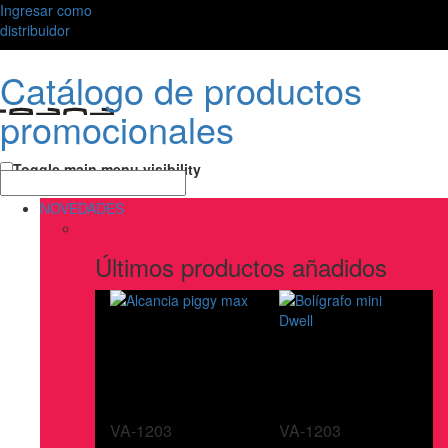
Ingresar como
distribuidor
Catálogo de productos
promocionales
Toggle main menu visibility
NOVEDADES
Últimos productos añadidos
VA-1203
VA-1203