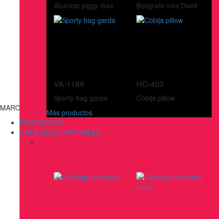
Alcancia piggy max
Bolígrafo mini Dwell
VA-1189
HO-403
Sporty bag garda
Cobija pillow
MARCAS
Más productos
PRODUCTOS
CATÁLOGOS VIRTUALES