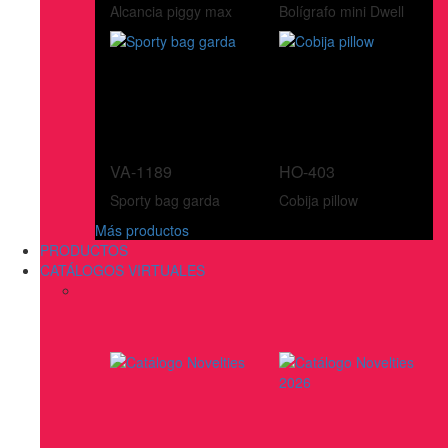
Alcancia piggy max
Bolígrafo mini Dwell
VA-1189
HO-403
Sporty bag garda
Cobija pillow
Más productos
PRODUCTOS
CATÁLOGOS VIRTUALES