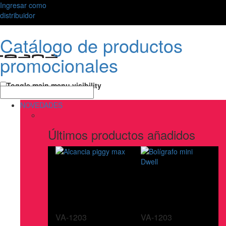
Ingresar como
distribuidor
Catálogo de productos
promocionales
Toggle main menu visibility
NOVEDADES
Últimos productos añadidos
VA-1203
VA-1203