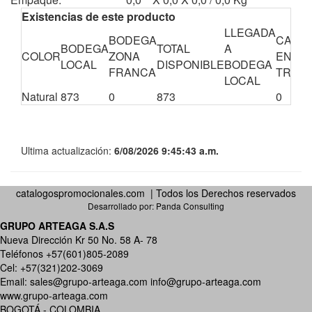
Existencias de este producto
LLEGADA
BODEGA
CANTI
BODEGA
TOTAL
A
COLOR
ZONA
EN
LOCAL
DISPONIBLE
BODEGA
FRANCA
TRÁNS
LOCAL
Natural
873
0
873
0
Ultima actualización:
6/08/2026 9:45:43 a.m.
catalogospromocionales.com | Todos los Derechos reservados
Desarrollado por:
Panda Consulting
GRUPO ARTEAGA S.A.S
Nueva Dirección Kr 50 No. 58 A- 78
Teléfonos +57(601)805-2089
Cel: +57(321)202-3069
Email:
sales@grupo-arteaga.com
info@grupo-arteaga.com
www.grupo-arteaga.com
BOGOTÁ - COLOMBIA