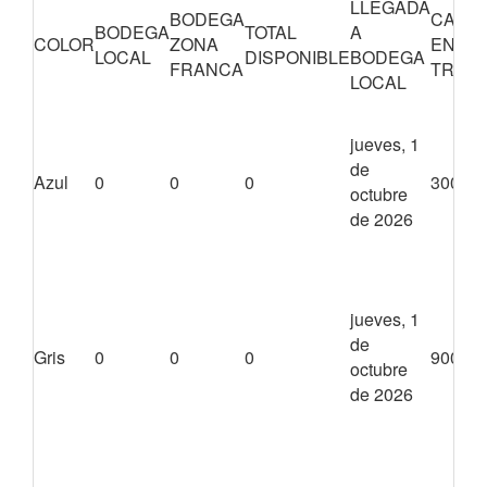
LLEGADA
BODEGA
CANTI
BODEGA
TOTAL
A
COLOR
ZONA
EN
LOCAL
DISPONIBLE
BODEGA
FRANCA
TRÁNS
LOCAL
jueves, 1
de
Azul
0
0
0
3000
octubre
de 2026
jueves, 1
de
Gris
0
0
0
9000
octubre
de 2026