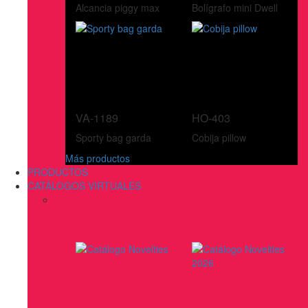
Alcancia piggy max
Bolígrafo mini Dwell
VA-1189
HO-403
Sporty bag garda
Cobija pillow
Más productos
PRODUCTOS
CATÁLOGOS VIRTUALES