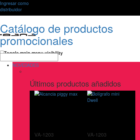
Ingresar como
distribuidor
Catálogo de productos
promocionales
Toggle main menu visibility
NOVEDADES
Últimos productos añadidos
VA-1203
VA-1203