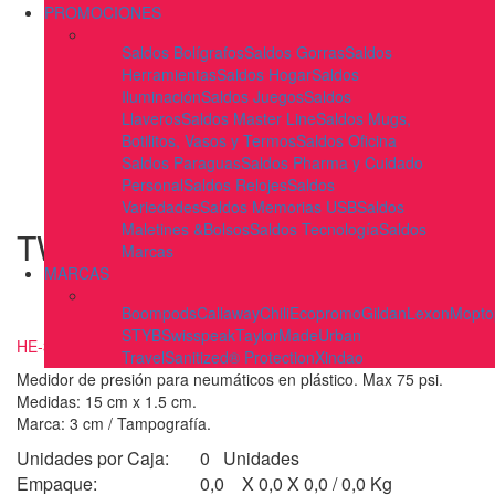
PROMOCIONES
Saldos Bolígrafos
Saldos Gorras
Saldos
Herramientas
Saldos Hogar
Saldos
Iluminación
Saldos Juegos
Saldos
Llaveros
Saldos Master Line
Saldos Mugs,
Botilitos, Vasos y Termos
Saldos Oficina
Saldos Paraguas
Saldos Pharma y Cuidado
Personal
Saldos Relojes
Saldos
Variedades
Saldos Memorias USB
Saldos
Maletines &Bolsos
Saldos Tecnología
Saldos
TWIST
Marcas
MARCAS
Boompods
Callaway
Chili
Ecopromo
Gildan
Lexon
Mopto
STYB
Swisspeak
TaylorMade
Urban
HE-337
Travel
Sanitized® Protection
Xindao
Medidor de presión para neumáticos en plástico. Max 75 psi.
Medidas: 15 cm x 1.5 cm.
Marca: 3 cm / Tampografía.
Unidades por Caja:
0 Unidades
Empaque:
0,0 X 0,0 X 0,0 / 0,0 Kg