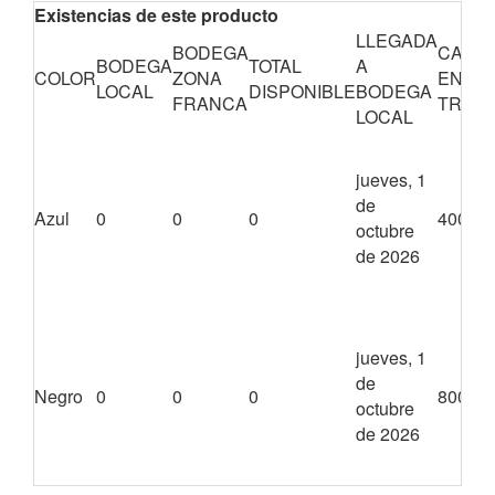
Existencias de este producto
LLEGADA
BODEGA
CANTI
BODEGA
TOTAL
A
COLOR
ZONA
EN
LOCAL
DISPONIBLE
BODEGA
FRANCA
TRÁNS
LOCAL
jueves, 1
de
Azul
0
0
0
4000
octubre
de 2026
jueves, 1
de
Negro
0
0
0
8000
octubre
de 2026