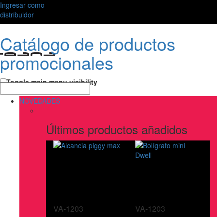
Ingresar como
distribuidor
Catálogo de productos
promocionales
Toggle main menu visibility
NOVEDADES
Últimos productos añadidos
VA-1203
VA-1203