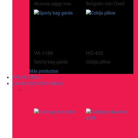
Alcancia piggy max
Bolígrafo mini Dwell
VA-1189
HO-403
Sporty bag garda
Cobija pillow
Más productos
PRODUCTOS
CATÁLOGOS VIRTUALES