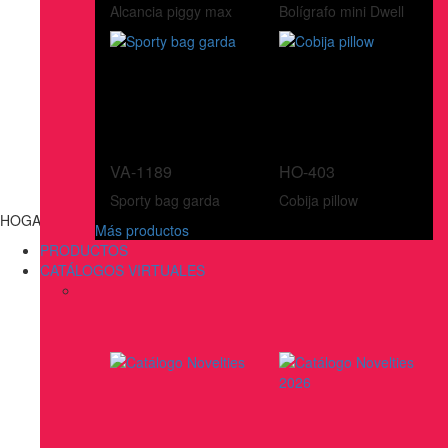
Alcancia piggy max
Bolígrafo mini Dwell
VA-1189
HO-403
Sporty bag garda
Cobija pillow
HOGAR
Más productos
PRODUCTOS
CATÁLOGOS VIRTUALES