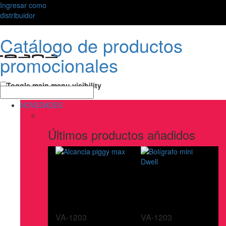
Ingresar como
distribuidor
Catálogo de productos
promocionales
Toggle main menu visibility
NOVEDADES
Últimos productos añadidos
VA-1203
VA-1203