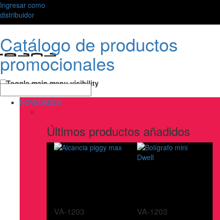
Ingresar como
distribuidor
Catálogo de productos
promocionales
Toggle main menu visibility
NOVEDADES
Últimos productos añadidos
VA-1203
VA-1203