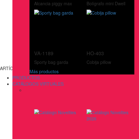
Alcancia piggy max
Bolígrafo mini Dwell
VA-1189
HO-403
Sporty bag garda
Cobija pillow
ARTÍCULOS DE ESCRITURA
Más productos
PRODUCTOS
CATÁLOGOS VIRTUALES