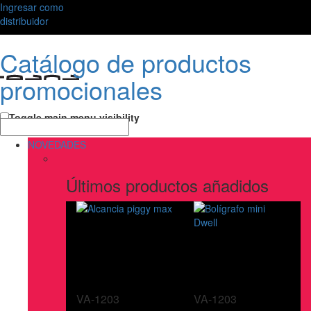
Ingresar como
distribuidor
Catálogo de productos
promocionales
Toggle main menu visibility
NOVEDADES
Últimos productos añadidos
VA-1203
VA-1203