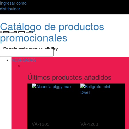
Ingresar como
distribuidor
Catálogo de productos
promocionales
Toggle main menu visibility
NOVEDADES
Últimos productos añadidos
VA-1203
VA-1203