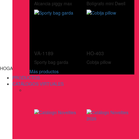
Alcancia piggy max
Bolígrafo mini Dwell
VA-1189
HO-403
Sporty bag garda
Cobija pillow
HOGAR
Más productos
PRODUCTOS
CATÁLOGOS VIRTUALES