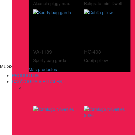
Alcancia piggy max
Bolígrafo mini Dwell
VA-1189
HO-403
Sporty bag garda
Cobija pillow
MUGS, BOTILITOS, VASOS & TERMOS
Más productos
PRODUCTOS
CATÁLOGOS VIRTUALES