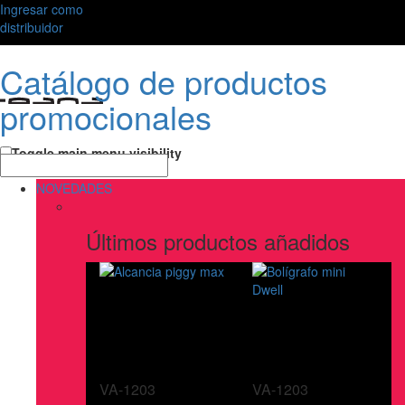
Ingresar como
distribuidor
Catálogo de productos
promocionales
Toggle main menu visibility
NOVEDADES
Últimos productos añadidos
VA-1203
VA-1203