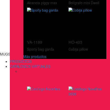
Alcancia piggy max
Bolígrafo mini Dwell
VA-1189
HO-403
Sporty bag garda
Cobija pillow
MUGS, BOTILITOS, VASOS & TERMOS
Más productos
PRODUCTOS
CATÁLOGOS VIRTUALES