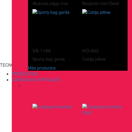
Alcancia piggy max
Bolígrafo mini Dwell
VA-1189
HO-403
Sporty bag garda
Cobija pillow
TECNOLOGÍA
Más productos
PRODUCTOS
CATÁLOGOS VIRTUALES