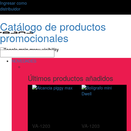
Ingresar como
distribuidor
Catálogo de productos
promocionales
Toggle main menu visibility
NOVEDADES
Últimos productos añadidos
VA-1203
VA-1203