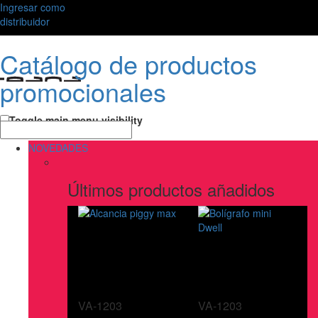
Ingresar como
distribuidor
Catálogo de productos
promocionales
Toggle main menu visibility
NOVEDADES
Últimos productos añadidos
VA-1203
VA-1203