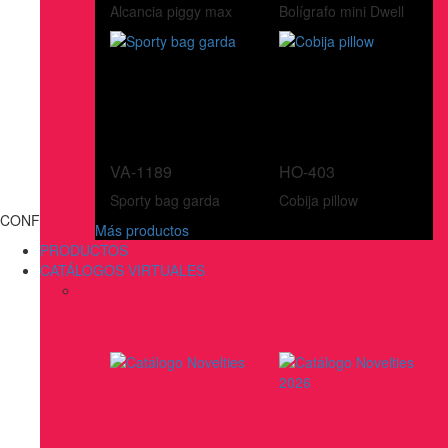
Alcancia piggy max
Bolígrafo mini Dwell
VA-1189
HO-403
Sporty bag garda
Cobija pillow
CONFECCIONES
Más productos
PRODUCTOS
CATÁLOGOS VIRTUALES