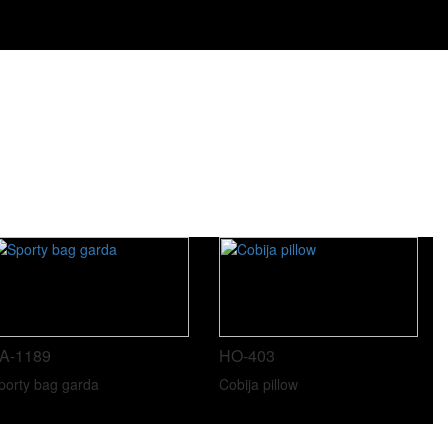
A-1189
HO-403
porty bag garda
Cobija pillow