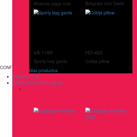
Alcancia piggy max
Bolígrafo mini Dwell
VA-1189
HO-403
Sporty bag garda
Cobija pillow
CONFECCIONES
Más productos
PRODUCTOS
CATÁLOGOS VIRTUALES