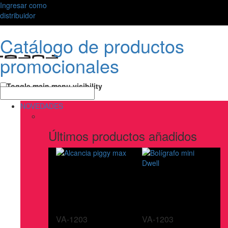
Ingresar como
distribuidor
Catálogo de productos
promocionales
Toggle main menu visibility
NOVEDADES
Últimos productos añadidos
VA-1203
VA-1203