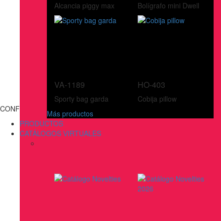
Alcancia piggy max
Bolígrafo mini Dwell
VA-1189
HO-403
Sporty bag garda
Cobija pillow
CONFECCIONES
Más productos
PRODUCTOS
CATÁLOGOS VIRTUALES