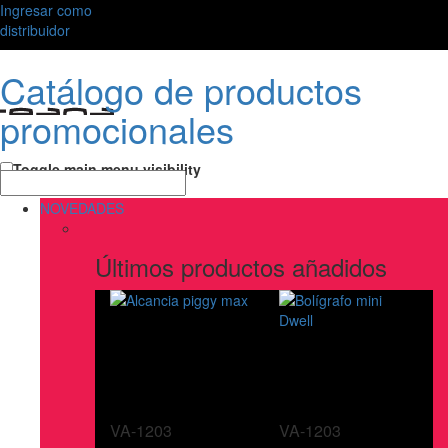
Ingresar como
distribuidor
Catálogo de productos
promocionales
Toggle main menu visibility
NOVEDADES
Últimos productos añadidos
VA-1203
VA-1203