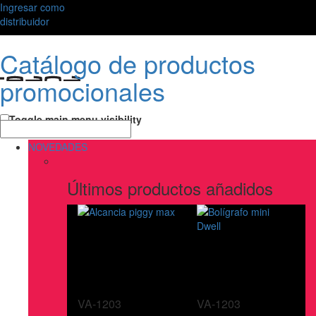
Ingresar como
distribuidor
Catálogo de productos
promocionales
Toggle main menu visibility
NOVEDADES
Últimos productos añadidos
VA-1203
VA-1203