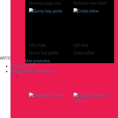
Alcancia piggy max
Bolígrafo mini Dwell
VA-1189
HO-403
Sporty bag garda
Cobija pillow
ARTÍCULOS DE ESCRITURA
Más productos
PRODUCTOS
CATÁLOGOS VIRTUALES