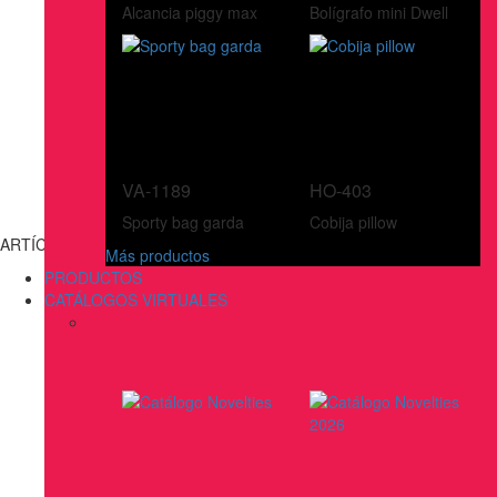
Alcancia piggy max
Bolígrafo mini Dwell
VA-1189
HO-403
Sporty bag garda
Cobija pillow
ARTÍCULOS DE ESCRITURA
Más productos
PRODUCTOS
CATÁLOGOS VIRTUALES