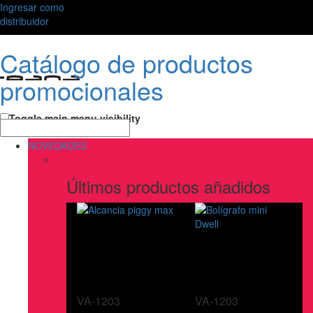
Ingresar como
distribuidor
Catálogo de productos
promocionales
Toggle main menu visibility
NOVEDADES
Últimos productos añadidos
VA-1203
VA-1203