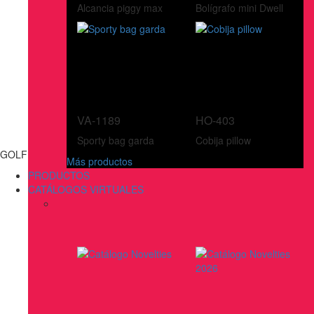
Alcancia piggy max
Bolígrafo mini Dwell
VA-1189
HO-403
Sporty bag garda
Cobija pillow
GOLF
Más productos
PRODUCTOS
CATÁLOGOS VIRTUALES