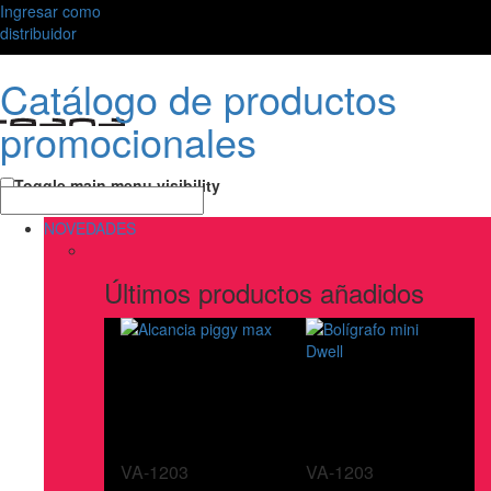
Ingresar como
distribuidor
Catálogo de productos
promocionales
Toggle main menu visibility
NOVEDADES
Últimos productos añadidos
VA-1203
VA-1203