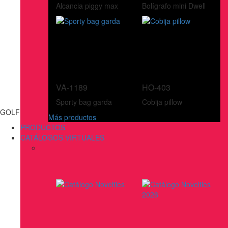
Alcancia piggy max
Bolígrafo mini Dwell
VA-1189
HO-403
Sporty bag garda
Cobija pillow
GOLF
Más productos
PRODUCTOS
CATÁLOGOS VIRTUALES