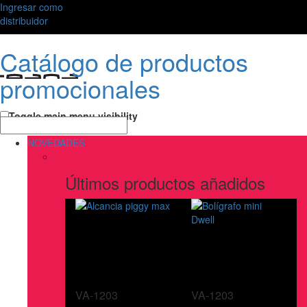
Ingresar como
distribuidor
Catálogo de productos
promocionales
Toggle main menu visibility
NOVEDADES
Últimos productos añadidos
VA-1203
VA-1203