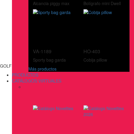
Alcancia piggy max
Bolígrafo mini Dwell
VA-1189
HO-403
Sporty bag garda
Cobija pillow
GOLF
Más productos
PRODUCTOS
CATÁLOGOS VIRTUALES