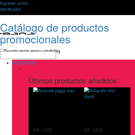
Ingresar como
distribuidor
Catálogo de productos
promocionales
Toggle main menu visibility
NOVEDADES
Últimos productos añadidos
VA-1203
VA-1203