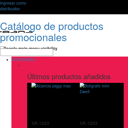
Ingresar como
distribuidor
Catálogo de productos
promocionales
Toggle main menu visibility
NOVEDADES
Últimos productos añadidos
VA-1203
VA-1203