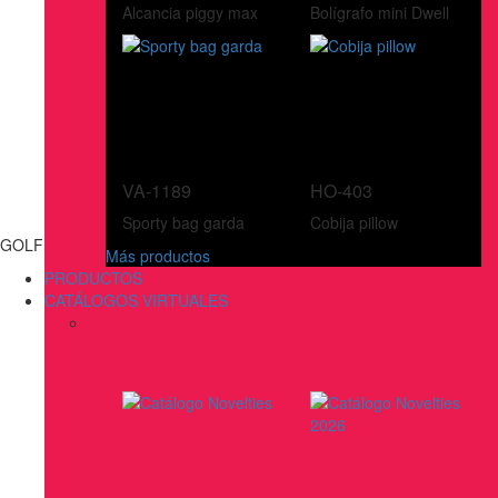
Alcancia piggy max
Bolígrafo mini Dwell
VA-1189
HO-403
Sporty bag garda
Cobija pillow
GOLF
Más productos
PRODUCTOS
CATÁLOGOS VIRTUALES