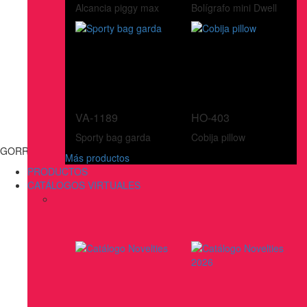
Alcancia piggy max
Bolígrafo mini Dwell
VA-1189
HO-403
Sporty bag garda
Cobija pillow
GORRAS
Más productos
PRODUCTOS
CATÁLOGOS VIRTUALES