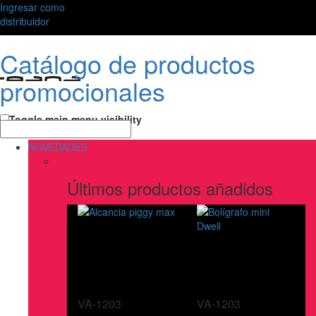
Ingresar como
distribuidor
Catálogo de productos
promocionales
Toggle main menu visibility
NOVEDADES
Últimos productos añadidos
VA-1203
VA-1203