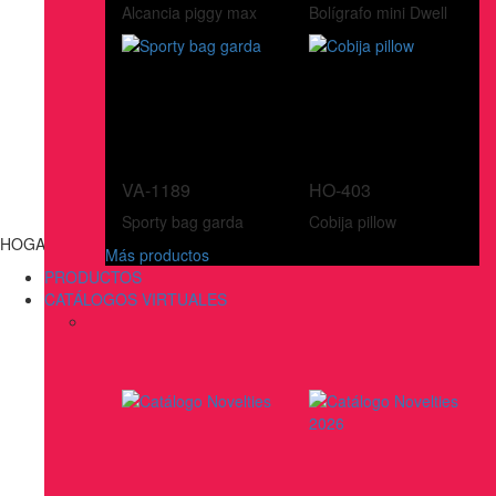
Alcancia piggy max
Bolígrafo mini Dwell
VA-1189
HO-403
Sporty bag garda
Cobija pillow
HOGAR
Más productos
PRODUCTOS
CATÁLOGOS VIRTUALES