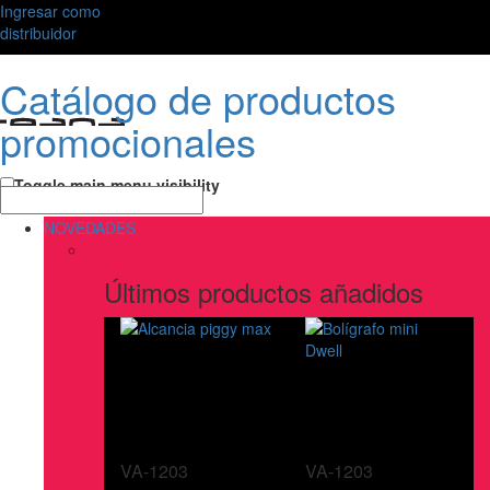
Ingresar como
distribuidor
Catálogo de productos
promocionales
Toggle main menu visibility
NOVEDADES
Últimos productos añadidos
VA-1203
VA-1203