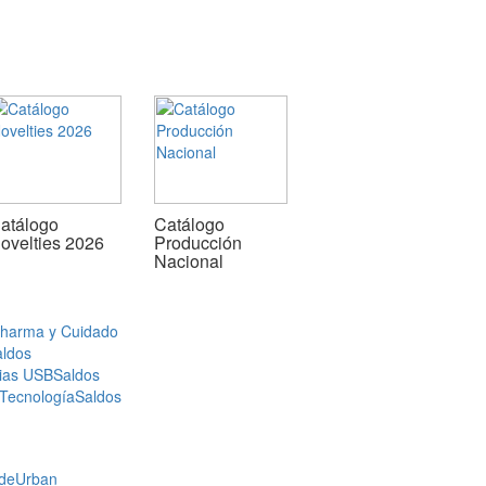
atálogo
Catálogo
ovelties 2026
Producción
Nacional
Pharma y Cuidado
aldos
ias USB
Saldos
 Tecnología
Saldos
de
Urban