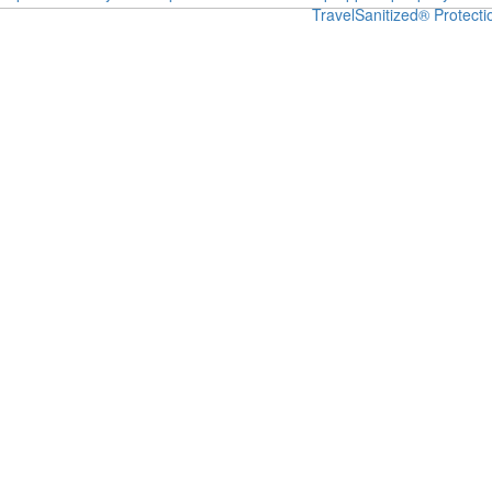
Travel
Sanitized® Protecti