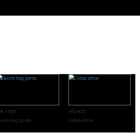
A-1189
HO-403
porty bag garda
Cobija pillow