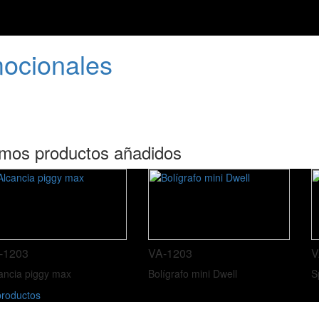
mocionales
imos productos añadidos
-1203
VA-1203
V
ancia piggy max
Bolígrafo mini Dwell
S
roductos