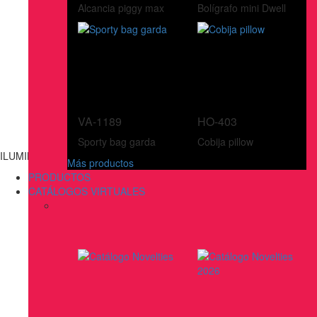
Alcancia piggy max
Bolígrafo mini Dwell
VA-1189
HO-403
Sporty bag garda
Cobija pillow
ILUMINACIÓN
Más productos
PRODUCTOS
CATÁLOGOS VIRTUALES