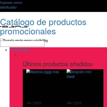
Ingresar como
distribuidor
Catálogo de productos
promocionales
Toggle main menu visibility
NOVEDADES
Últimos productos añadidos
VA-1203
VA-1203