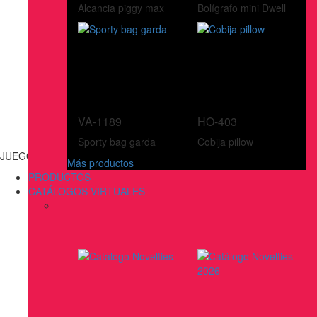
Alcancia piggy max
Bolígrafo mini Dwell
VA-1189
HO-403
Sporty bag garda
Cobija pillow
JUEGOS
Más productos
PRODUCTOS
CATÁLOGOS VIRTUALES