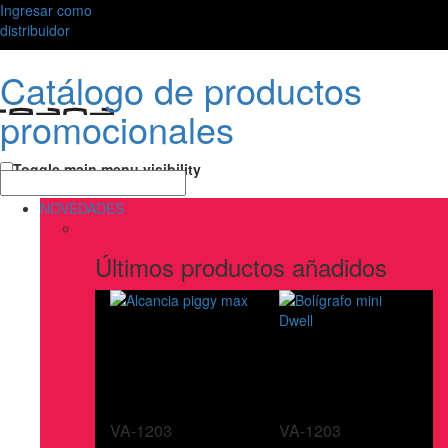
Ingresar como
distribuidor
Catálogo de productos
promocionales
Toggle main menu visibility
NOVEDADES
Últimos productos añadidos
VA-1203
VA-1203