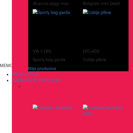
Alcancia piggy max
Bolígrafo mini Dwell
VA-1189
HO-403
Sporty bag garda
Cobija pillow
MEMORIAS USB
Más productos
PRODUCTOS
CATÁLOGOS VIRTUALES