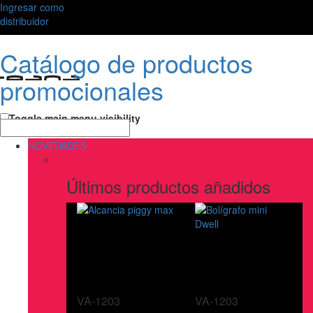
Ingresar como
distribuidor
Catálogo de productos
promocionales
Toggle main menu visibility
NOVEDADES
Últimos productos añadidos
VA-1203
VA-1203