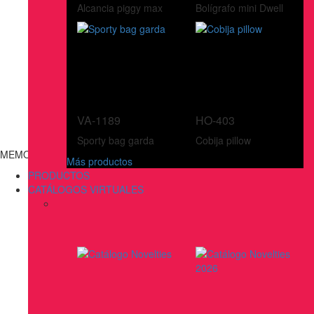
Alcancia piggy max
Bolígrafo mini Dwell
VA-1189
HO-403
Sporty bag garda
Cobija pillow
MEMORIAS USB
Más productos
PRODUCTOS
CATÁLOGOS VIRTUALES