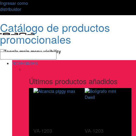
Ingresar como
distribuidor
Catálogo de productos
promocionales
Toggle main menu visibility
NOVEDADES
Últimos productos añadidos
VA-1203
VA-1203