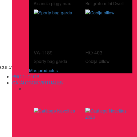
Alcancia piggy max
Bolígrafo mini Dwell
VA-1189
HO-403
Sporty bag garda
Cobija pillow
CUIDADO PERSONAL
Más productos
PRODUCTOS
CATÁLOGOS VIRTUALES