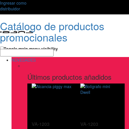
Ingresar como
distribuidor
Catálogo de productos
promocionales
Toggle main menu visibility
NOVEDADES
Últimos productos añadidos
VA-1203
VA-1203