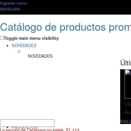
Ingresar como
distribuidor
Catálogo de productos pro
Toggle main menu visibility
NOVEDADES
NOVEDADES
Últ
VA
Alc
Más p
PRODUCTOS
La sección de Catalogos no existe. ID: 113