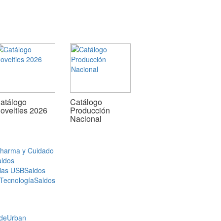
atálogo
Catálogo
ovelties 2026
Producción
Nacional
Pharma y Cuidado
aldos
ias USB
Saldos
 Tecnología
Saldos
de
Urban