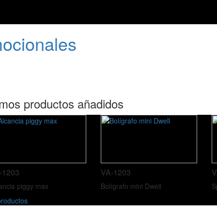
mocionales
imos productos añadidos
-1203
VA-1203
V
ancia piggy max
Bolígrafo mini Dwell
S
roductos