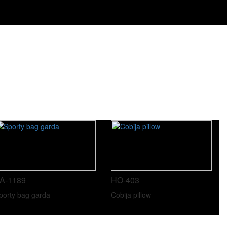
A-1189
HO-403
porty bag garda
Cobija pillow