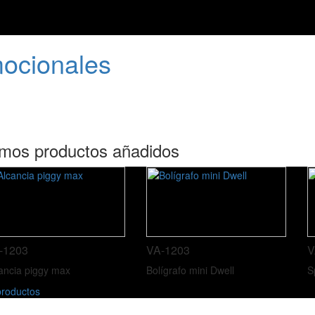
mocionales
imos productos añadidos
-1203
VA-1203
V
ancia piggy max
Bolígrafo mini Dwell
S
roductos