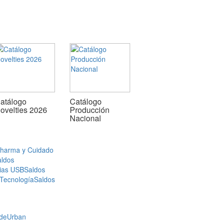
atálogo
Catálogo
ovelties 2026
Producción
Nacional
Pharma y Cuidado
aldos
ias USB
Saldos
 Tecnología
Saldos
de
Urban