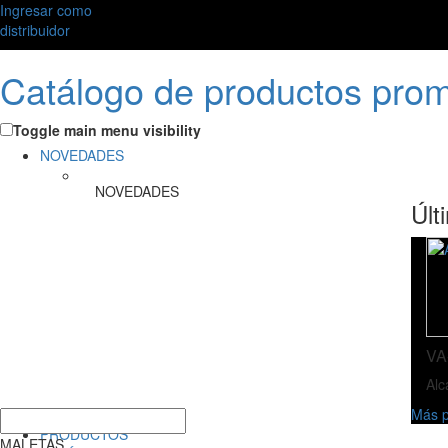
Ingresar como
distribuidor
Catálogo de productos pro
Toggle main menu visibility
NOVEDADES
NOVEDADES
Últ
VA
Alc
Más p
PRODUCTOS
MALETAS