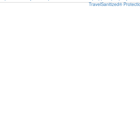
Travel
Sanitized® Protecti