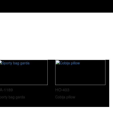
A-1189
HO-403
porty bag garda
Cobija pillow