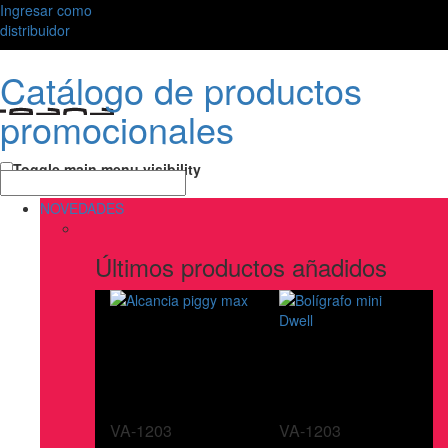
Ingresar como
distribuidor
Catálogo de productos
promocionales
Toggle main menu visibility
NOVEDADES
Últimos productos añadidos
VA-1203
VA-1203