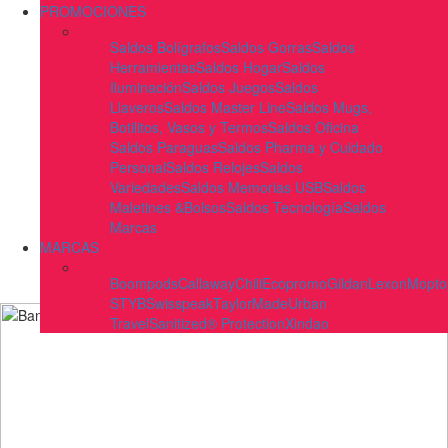
PROMOCIONES
Saldos Bolígrafos
Saldos Gorras
Saldos
Herramientas
Saldos Hogar
Saldos
Iluminación
Saldos Juegos
Saldos
Llaveros
Saldos Master Line
Saldos Mugs,
Botilitos, Vasos y Termos
Saldos Oficina
Saldos Paraguas
Saldos Pharma y Cuidado
Personal
Saldos Relojes
Saldos
Variedades
Saldos Memorias USB
Saldos
Maletines &Bolsos
Saldos Tecnología
Saldos
Marcas
MARCAS
Boompods
Callaway
Chili
Ecopromo
Gildan
Lexon
Mopto
STYB
Swisspeak
TaylorMade
Urban
Travel
Sanitized® Protection
Xindao