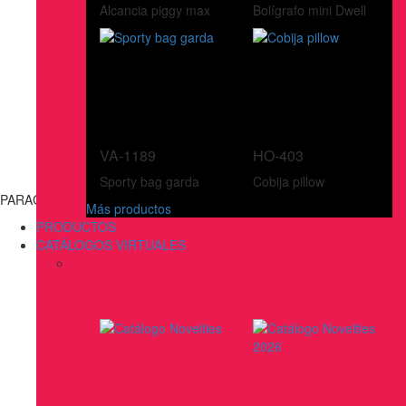
Alcancia piggy max
Bolígrafo mini Dwell
VA-1189
HO-403
Sporty bag garda
Cobija pillow
PARAGUAS E IMPERMEABLES
Más productos
PRODUCTOS
CATÁLOGOS VIRTUALES