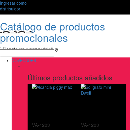
Ingresar como
distribuidor
Catálogo de productos
promocionales
Toggle main menu visibility
NOVEDADES
Últimos productos añadidos
VA-1203
VA-1203