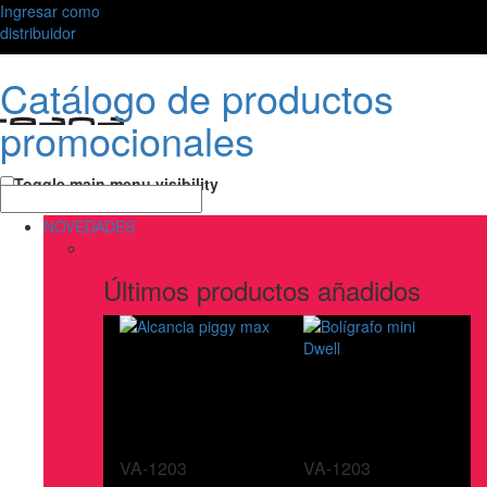
Ingresar como
distribuidor
Catálogo de productos
promocionales
Toggle main menu visibility
NOVEDADES
Últimos productos añadidos
VA-1203
VA-1203