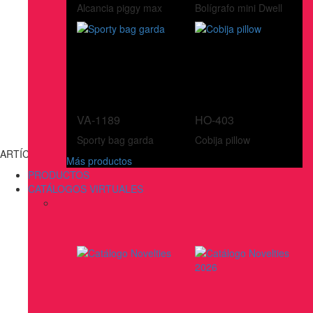
Alcancia piggy max
Bolígrafo mini Dwell
VA-1189
HO-403
Sporty bag garda
Cobija pillow
ARTÍCULOS DE ESCRITURA
Más productos
PRODUCTOS
CATÁLOGOS VIRTUALES