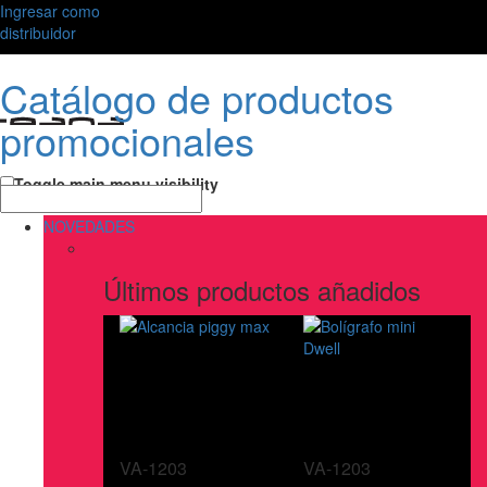
Ingresar como
distribuidor
Catálogo de productos
promocionales
Toggle main menu visibility
NOVEDADES
Últimos productos añadidos
VA-1203
VA-1203