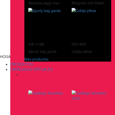
Alcancia piggy max
Bolígrafo mini Dwell
VA-1189
HO-403
Sporty bag garda
Cobija pillow
HOGAR
Más productos
PRODUCTOS
CATÁLOGOS VIRTUALES