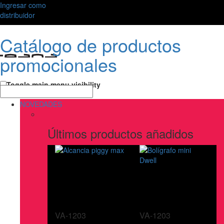
Ingresar como
distribuidor
Catálogo de productos
promocionales
Toggle main menu visibility
NOVEDADES
Últimos productos añadidos
VA-1203
VA-1203