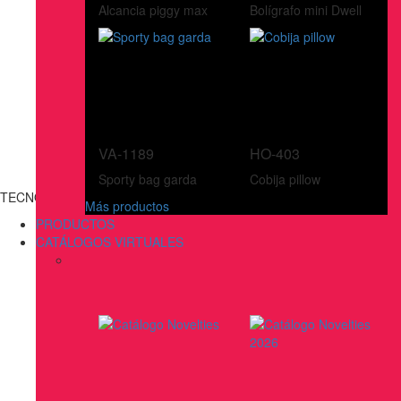
Alcancia piggy max
Bolígrafo mini Dwell
VA-1189
HO-403
Sporty bag garda
Cobija pillow
TECNOLOGÍA
Más productos
PRODUCTOS
CATÁLOGOS VIRTUALES